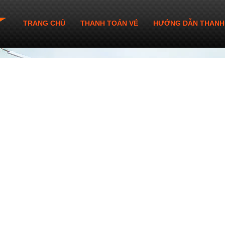
TRANG CHỦ
THANH TOÁN VÉ
HƯỚNG DẪN THANH