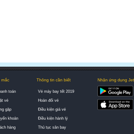
c mắc
Thông tin cần biết
Nhận ứng dụng Jets
hanh toán
Vé máy bay tết 2019
ặt vé
Hoàn đổi vé
ng gặp
Điều kiện giá vé
uyển khoản
Điều kiện hành lý
ách hàng
Thủ tục sân bay